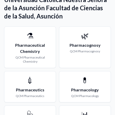
de la Asunción Facultad de Ciencias
de la Salud, Asunción
⚗️
🌿
Pharmaceutical
Pharmacognosy
Chemistry
QCM
Pharmacognosy
QCM
Pharmaceutical
Chemistry
💉
💊
Pharmaceutics
Pharmacology
QCM
Pharmaceutics
QCM
Pharmacology
🩺
📊