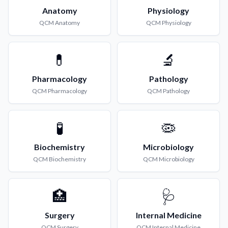
Anatomy
Physiology
QCM
Anatomy
QCM
Physiology
💊
🔬
Pharmacology
Pathology
QCM
Pharmacology
QCM
Pathology
🧪
🦠
Biochemistry
Microbiology
QCM
Biochemistry
QCM
Microbiology
🏥
🩺
Surgery
Internal Medicine
QCM
Surgery
QCM
Internal Medicine